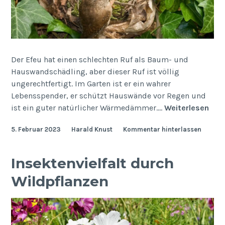
Der Efeu hat einen schlechten Ruf als Baum- und
Hauswandschädling, aber dieser Ruf ist völlig
ungerechtfertigt. Im Garten ist er ein wahrer
Lebensspender, er schützt Hauswände vor Regen und
Efe
ist ein guter natürlicher Wärmedämmer.…
Weiterlesen
–
5. Februar 2023
Harald Knust
Kommentar hinterlassen
Hed
heli
Insektenvielfalt durch
Wildpflanzen