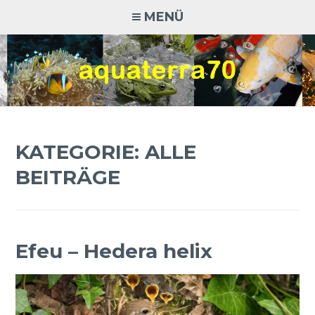
Zum
MENÜ
Inhalt
springen
AQUATERRA70
Aquaristik · Terraristik · Natur- und Artenschutz
KATEGORIE:
ALLE
BEITRÄGE
Efeu – Hedera helix