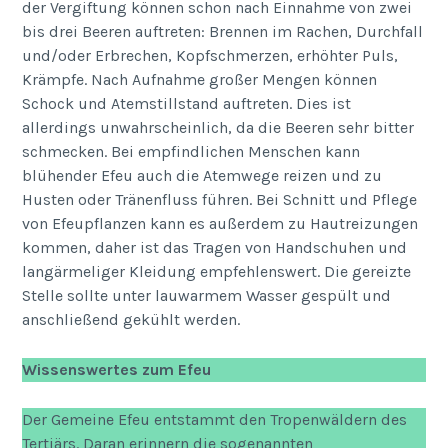
der Vergiftung können schon nach Einnahme von zwei
bis drei Beeren auftreten: Brennen im Rachen, Durchfall
und/oder Erbrechen, Kopfschmerzen, erhöhter Puls,
Krämpfe. Nach Aufnahme großer Mengen können
Schock und Atemstillstand auftreten. Dies ist
allerdings unwahrscheinlich, da die Beeren sehr bitter
schmecken. Bei empfindlichen Menschen kann
blühender Efeu auch die Atemwege reizen und zu
Husten oder Tränenfluss führen. Bei Schnitt und Pflege
von Efeupflanzen kann es außerdem zu Hautreizungen
kommen, daher ist das Tragen von Handschuhen und
langärmeliger Kleidung empfehlenswert. Die gereizte
Stelle sollte unter lauwarmem Wasser gespült und
anschließend gekühlt werden.
Wissenswertes zum Efeu
Der Gemeine Efeu entstammt den Tropenwäldern des
Tertiärs. Daran erinnern die sogenannten