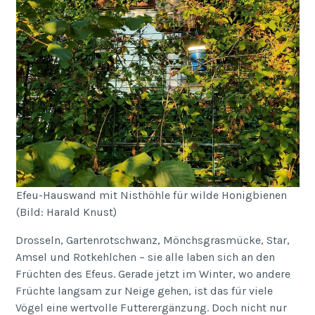
Efeu-Hauswand mit Nisthöhle für wilde Honigbienen
(Bild: Harald Knust)
Drosseln, Gartenrotschwanz, Mönchsgrasmücke, Star,
Amsel und Rotkehlchen – sie alle laben sich an den
Früchten des Efeus. Gerade jetzt im Winter, wo andere
Früchte langsam zur Neige gehen, ist das für viele
Vögel eine wertvolle Futterergänzung. Doch nicht nur