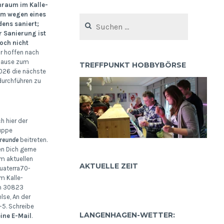
nraum im Kalle-
um wegen eines
Suchen
ens saniert;
nach:
r Sanierung ist
ch nicht
r hoffen nach
ause zum
TREFFPUNKT HOBBYBÖRSE
26 die nächste
urchführen zu
h hier der
uppe
reunde
beitreten.
en Dich gerne
m aktuellen
AKTUELLE ZEIT
uaterra70-
m Kalle-
m 30823
se, An der
5. Schreibe
LANGENHAGEN-WETTER:
eine E-Mail
.