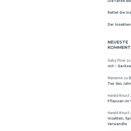
Die Farbe de
Rettet die In
Der Insekten
NEUESTE
KOMMENT
Gaby Floer
z
mit – Garbsen
Marianne
zu
D
Tier des Jah
Harald Knust
Pflanzen im
Harald Knust
Insekten, Sp
Verwandte