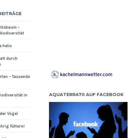
BEITRÄGE
htsbaum –
Biodiversität
a helix
falt durch
n
rten – Tausende
AQUATERRA70 AUF FACEBOOK
iodiversität in
der Vögel
hrig füttern!