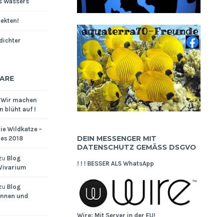
s Wassers
sekten!
dichter
ARE
u
Wir machen
 blüht auf !
ie Wildkatze –
DEIN MESSENGER MIT
res 2018
DATENSCHUTZ GEMÄSS DSGVO
zu
Blog
! ! ! BESSER ALS WhatsApp
 Vivarium
zu
Blog
innen und
Wire: Mit Server in der EU!