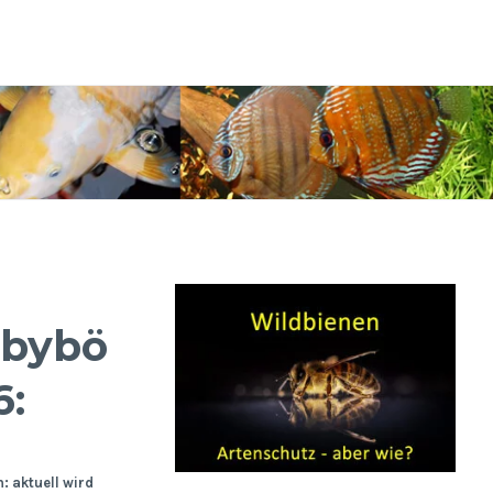
bybörsen
6:
 aktuell wird