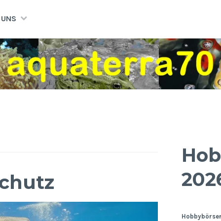
 UNS
Hob
202
chutz
Hobbybörsen: