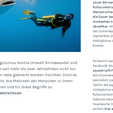
unser Börse
Kulturzentr
Wasserschad
die Dauer de
momentan no
absehbar.
Wi
der Sommerp
September 20
Hobbybörse d
können.
Du kannst auc
 Egoismus kontra Umwelt Klimawandel und
facebook-Gr
e seit mehr als zwei Jahrzehnten nicht nur
aquaterra70-F
n nahe gebracht werden möchten. Doch es
Wir informier
persönlich zu
icht, die Mehrzahl der Menschen in ihrem
Termin der aq
en und für diese Begriffe zu
Hobbybörse i
Klima-
Weiterlesen
Kulturzentru
und
Garbsen-Havel
Feuerwache 3-
Umweltschutz
einfach
hier 