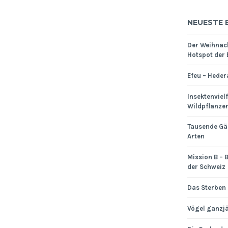
NEUESTE 
Der Weihnac
Hotspot der 
Efeu – Heder
Insektenviel
Wildpflanze
Tausende Gä
Arten
Mission B – B
der Schweiz
Das Sterben 
Vögel ganzjä