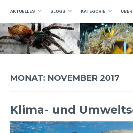
Zum
Inhalt
AKTUELLES
BLOGS
KATEGORIE
ÜBER
springen
AQUATERRA70
Aquaristik · Terraristik · Natur- und Artenschutz
MONAT:
NOVEMBER 2017
Klima- und Umwelts