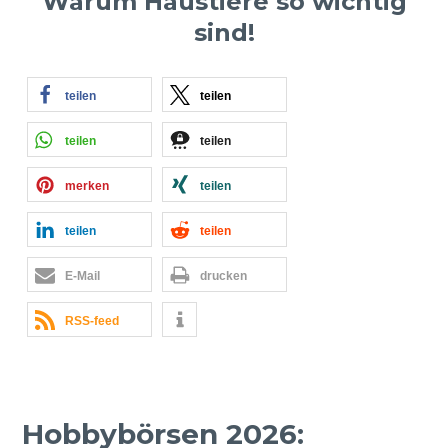
Warum Haustiere so wichtig
sind!
teilen
teilen
teilen
teilen
merken
teilen
teilen
teilen
E-Mail
drucken
RSS-feed
Hobbybörsen 2026: