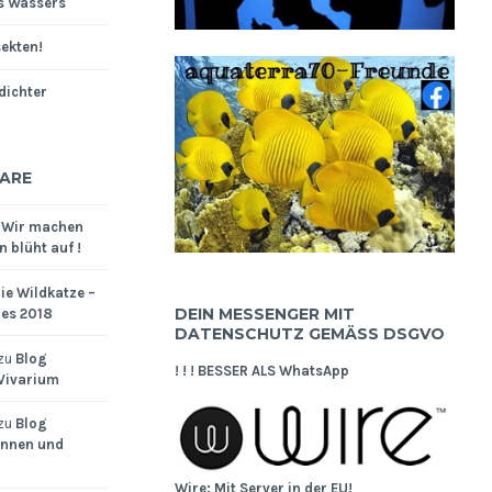
s Wassers
sekten!
dichter
ARE
u
Wir machen
 blüht auf !
ie Wildkatze –
DEIN MESSENGER MIT
res 2018
DATENSCHUTZ GEMÄSS DSGVO
zu
Blog
! ! ! BESSER ALS WhatsApp
 Vivarium
zu
Blog
innen und
Wire: Mit Server in der EU!