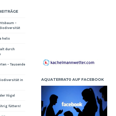
BEITRÄGE
htsbaum –
Biodiversität
a helix
falt durch
n
rten – Tausende
AQUATERRA70 AUF FACEBOOK
iodiversität in
der Vögel
hrig füttern!