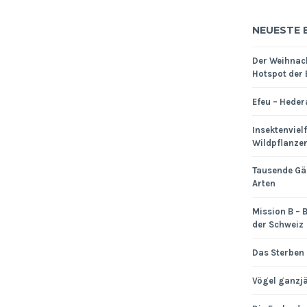
NEUESTE 
Der Weihnac
Hotspot der 
Efeu – Heder
Insektenviel
Wildpflanze
Tausende Gä
Arten
Mission B – B
der Schweiz
Das Sterben 
Vögel ganzjä