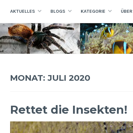
Zum
Inhalt
AKTUELLES
BLOGS
KATEGORIE
ÜBER
springen
AQUATERRA70
Aquaristik · Terraristik · Natur- und Artenschutz
MONAT:
JULI 2020
Rettet die Insekten!