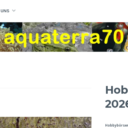
 UNS
Hob
202
Hobbybörsen: