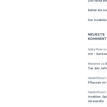
Die Farbe de
Rettet die In
Der Insekten
NEUESTE
KOMMENT
Gaby Floer
z
mit – Garbsen
Marianne
zu
D
Tier des Jah
Harald Knust
Pflanzen im
Harald Knust
Insekten, Sp
Verwandte