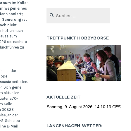
nraum im Kalle-
um wegen eines
Suchen
ens saniert;
nach:
r Sanierung ist
ch nicht
r hoffen nach
ause zum
TREFFPUNKT HOBBYBÖRSE
26 die nächste
urchführen zu
h hier der
uppe
reunde
beitreten.
en Dich gerne
m aktuellen
AKTUELLE ZEIT
uaterra70-
m Kalle-
m 30823
se, An der
5. Schreibe
LANGENHAGEN-WETTER:
eine E-Mail
.