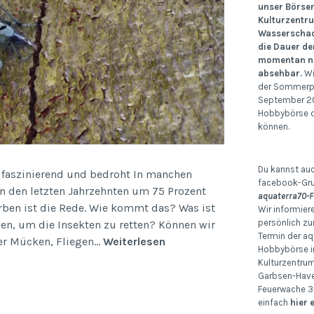
unser Börse
Kulturzentr
Wasserschad
die Dauer de
momentan no
absehbar.
Wi
der Sommerp
September 20
Hobbybörse d
können.
Du kannst auc
r faszinierend und bedroht In manchen
facebook-Gr
 in den letzten Jahrzehnten um 75 Prozent
aquaterra70-F
ben ist die Rede. Wie kommt das? Was ist
Wir informier
persönlich zu
en, um die Insekten zu retten? Können wir
Termin der aq
Rettet
ger Mücken, Fliegen…
Weiterlesen
Hobbybörse i
die
Kulturzentru
Insekten!
Garbsen-Havel
Feuerwache 3-
einfach
hier 