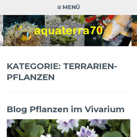
Zum
MENÜ
Inhalt
springen
AQUATERRA70
Aquaristik · Terraristik · Natur- und Artenschutz
KATEGORIE:
TERRARIEN-
PFLANZEN
Blog Pflanzen im Vivarium