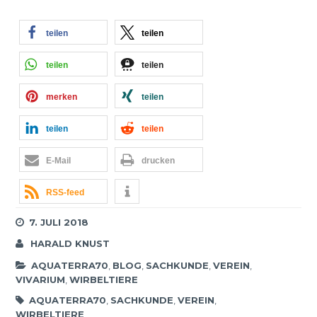
teilen
teilen
teilen
teilen
merken
teilen
teilen
teilen
E-Mail
drucken
RSS-feed
7. JULI 2018
HARALD KNUST
AQUATERRA70
,
BLOG
,
SACHKUNDE
,
VEREIN
,
VIVARIUM
,
WIRBELTIERE
AQUATERRA70
,
SACHKUNDE
,
VEREIN
,
WIRBELTIERE