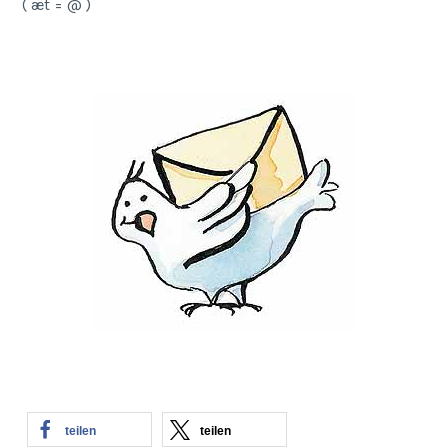
( æt = @ )
teilen
teilen