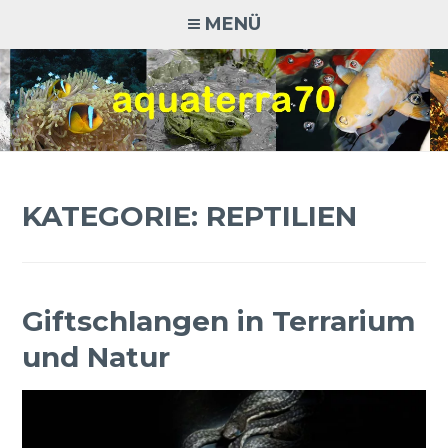
Zum
MENÜ
Inhalt
springen
AQUATERRA70
Aquaristik · Terraristik · Natur- und Artenschutz
KATEGORIE:
REPTILIEN
Giftschlangen in Terrarium
und Natur