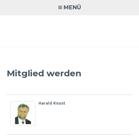
Zum
MENÜ
Inhalt
springen
AQUATERRA70
Aquaristik · Terraristik · Natur- und Artenschutz
Mitglied werden
Harald Knust