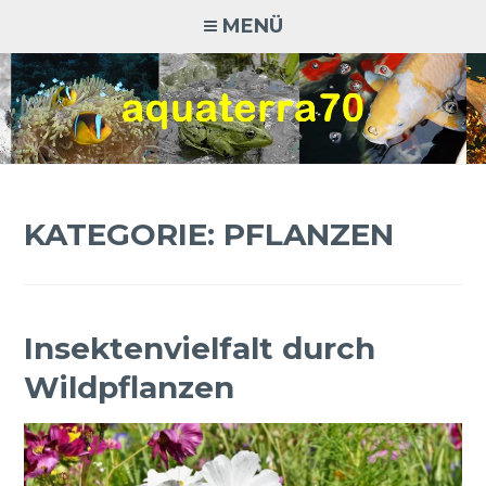
Zum
MENÜ
Inhalt
springen
AQUATERRA70
Aquaristik · Terraristik · Natur- und Artenschutz
KATEGORIE:
PFLANZEN
Insektenvielfalt durch
Wildpflanzen