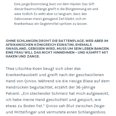
Eine junge Boomslang, kurz vor dem Häuten. Das Gift
dieser Baumschlange greift in die Blutgerinnung ein und
wäre tödlich. Es wirkt aber so langsam, dass den
Gebissenen meist genügend Zeit bleibt, sich im
Krankenhaus ein Gegenmittel spritzen zu lassen.
OHNE SCHLANGEN DROHT DIE RATTENPLAGE. WER ABER IM
AFRIKANISCHEN KÖNIGREICH ESWATINI, EHEMALS
SWASILAND, GEBISSEN WIRD, MUSS UM SEIN LEBEN BANGEN.
EINE FRAU WILL DAS NICHT HINNEHMEN – UND KÄMPFT MIT
HAKEN UND ZANGE.
Thea Litschka-Koen beugt sich über das
Krankenhausbett und greift nach der geschwollenen
Hand von Qiniso. Während sie die riesige Blase auf dem
Handrücken begutachtet, erzählt der 36-jährige
Patient: „Ein stechender Schmerz hat mich aufgeweckt,
ich habe meine Hand geschüttelt und gespürt, wie
etwas zu Boden fiel.“ Qiniso sah Blut zwischen Zeige-
und Mittelfinger und vermutete einen Schlangenbiss.