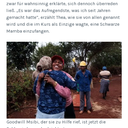
zwar für wahnsinnig erklärte, sich dennoch überreden
ließ. „Es war das Aufregendste, was ich seit Jahren
gemacht hatte“, erzählt Thea, wie sie von allen genannt
wird und die im Kurs als Einzige wagte, eine Schwarze
Mamba einzufangen.
Goodwill Msibi, der sie zu Hilfe rief, ist jetzt die