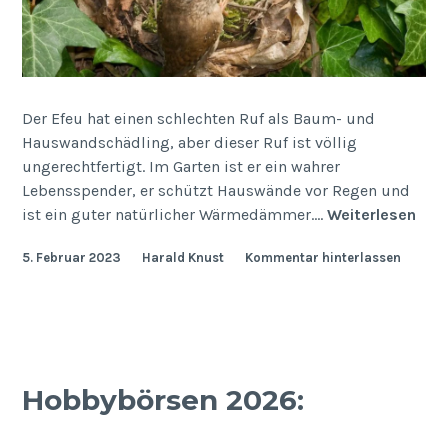
Der Efeu hat einen schlechten Ruf als Baum- und
Hauswandschädling, aber dieser Ruf ist völlig
ungerechtfertigt. Im Garten ist er ein wahrer
Lebensspender, er schützt Hauswände vor Regen und
Efe
ist ein guter natürlicher Wärmedämmer.…
Weiterlesen
–
5. Februar 2023
Harald Knust
Kommentar hinterlassen
Hed
heli
Hobbybörsen 2026: