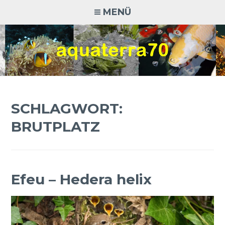
Zum
MENÜ
Inhalt
springen
AQUATERRA70
Aquaristik · Terraristik · Natur- und Artenschutz
SCHLAGWORT:
BRUTPLATZ
Efeu – Hedera helix