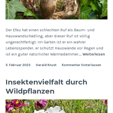
Der Efeu hat einen schlechten Ruf als Baum- und
Hauswandschädling, aber dieser Ruf ist völlig
ungerechtfertigt. Im Garten ist er ein wahrer
Lebensspender, er schützt Hauswände vor Regen und
Efe
ist ein guter natürlicher Wärmedämmer.…
Weiterlesen
–
5. Februar 2023
Harald Knust
Kommentar hinterlassen
Hed
heli
Insektenvielfalt durch
Wildpflanzen