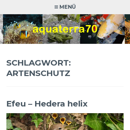
Zum
MENÜ
Inhalt
springen
AQUATERRA70
Aquaristik · Terraristik · Natur- und Artenschutz
SCHLAGWORT:
ARTENSCHUTZ
Efeu – Hedera helix