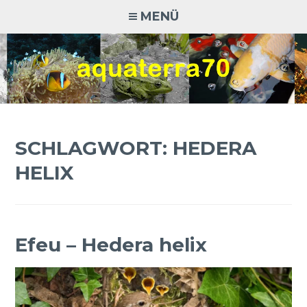
Zum
MENÜ
Inhalt
springen
AQUATERRA70
Aquaristik · Terraristik · Natur- und Artenschutz
SCHLAGWORT:
HEDERA
HELIX
Efeu – Hedera helix