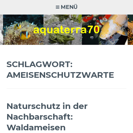
Zum
MENÜ
Inhalt
springen
AQUATERRA70
Aquaristik · Terraristik · Natur- und Artenschutz
SCHLAGWORT:
AMEISENSCHUTZWARTE
Naturschutz in der
Nachbarschaft:
Waldameisen