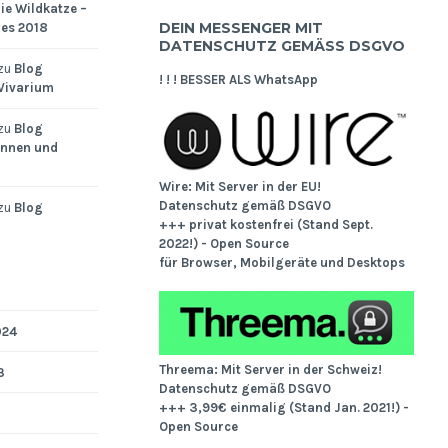
ie Wildkatze –
DEIN MESSENGER MIT
res 2018
DATENSCHUTZ GEMÄSS DSGVO
zu
Blog
! ! ! BESSER ALS WhatsApp
 Vivarium
zu
Blog
innen und
Wire: Mit Server in der EU!
Datenschutz gemäß DSGVO
zu
Blog
+++ privat kostenfrei (Stand Sept.
2022!) - Open Source
für Browser, Mobilgeräte und Desktops
024
Threema: Mit Server in der Schweiz!
3
Datenschutz gemäß DSGVO
+++ 3,99€ einmalig (Stand Jan. 2021!) -
Open Source