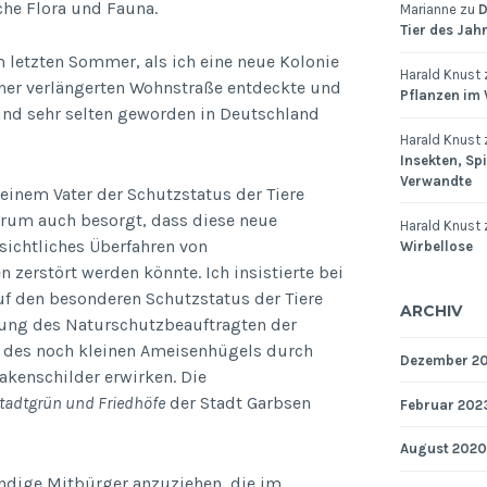
he Flora und Fauna.
Marianne
zu
D
Tier des Jah
m letzten Sommer, als ich eine neue Kolonie
Harald Knust
er verlängerten Wohnstraße entdeckte und
Pflanzen im
sind sehr selten geworden in Deutschland
Harald Knust
Insekten, Sp
Verwandte
einem Vater der Schutzstatus der Tiere
darum auch besorgt, dass diese neue
Harald Knust
ichtliches Überfahren von
Wirbellose
 zerstört werden könnte. Ich insistierte bei
 den besonderen Schutzstatus der Tiere
ARCHIV
zung des Naturschutzbeauftragten der
g des noch kleinen Ameisenhügels durch
Dezember 2
Bakenschilder erwirken. Die
Stadtgrün und Friedhöfe
der Stadt Garbsen
Februar 202
August 2020
dige Mitbürger anzuziehen, die im