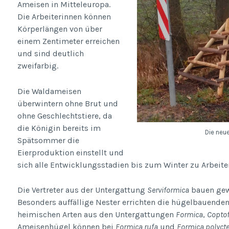
Ameisen in Mitteleuropa.
Die Arbeiterinnen können
Körperlängen von über
einem Zentimeter erreichen
und sind deutlich
zweifarbig.
Die Waldameisen
überwintern ohne Brut und
ohne Geschlechtstiere, da
die Königin bereits im
Die neu
Spätsommer die
Eierproduktion einstellt und
sich alle Entwicklungsstadien bis zum Winter zu Arbeite
Die Vertreter aus der Untergattung
Serviformica
bauen gewö
Besonders auffällige Nester errichten die hügelbauende
heimischen Arten aus den Untergattungen
Formica
,
Copto
Ameisenhügel können bei
Formica rufa
und
Formica polyct