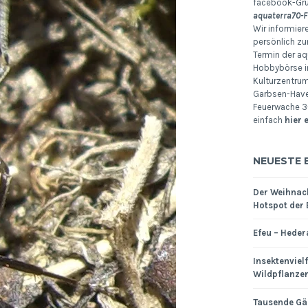
facebook-Gr
aquaterra70-F
Wir informier
persönlich zu
Termin der aq
Hobbybörse i
Kulturzentru
Garbsen-Havel
Feuerwache 3-
einfach
hier 
NEUESTE 
Der Weihnac
Hotspot der 
Efeu – Heder
Insektenviel
Wildpflanze
Tausende Gä