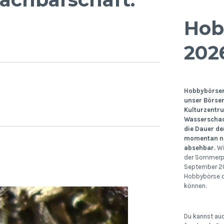
Hob
202
Hobbybörsen:
unser Börse
Kulturzentr
Wasserschad
die Dauer de
momentan no
absehbar.
Wi
der Sommerp
September 20
Hobbybörse d
können.
Du kannst auc