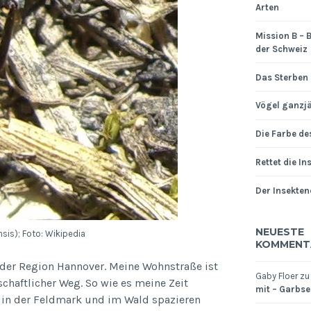
Arten
Mission B – B
der Schweiz
Das Sterben 
Vögel ganzjä
Die Farbe de
Rettet die In
Der Insekten
NEUESTE
is); Foto: Wikipedia
KOMMENT
 der Region Hannover. Meine Wohnstraße ist
Gaby Floer
z
schaftlicher Weg. So wie es meine Zeit
mit – Garbsen
e in der Feldmark und im Wald spazieren