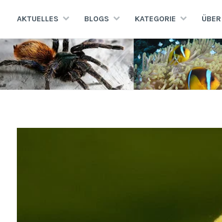
Zum
Inhalt
AKTUELLES
BLOGS
KATEGORIE
ÜBER
springen
AQUATERRA70
Aquaristik · Terraristik · Natur- und Artenschutz