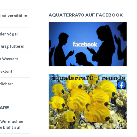
AQUATERRA70 AUF FACEBOOK
iodiversität in
der Vögel
hrig füttern!
s Wassers
sekten!
dichter
ARE
u
Wir machen
 blüht auf !