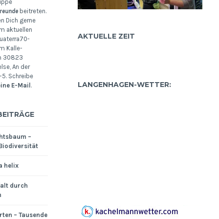
uppe
reunde
beitreten.
en Dich gerne
m aktuellen
AKTUELLE ZEIT
uaterra70-
m Kalle-
m 30823
se, An der
5. Schreibe
LANGENHAGEN-WETTER:
eine E-Mail
.
BEITRÄGE
htsbaum –
Biodiversität
a helix
falt durch
n
rten – Tausende