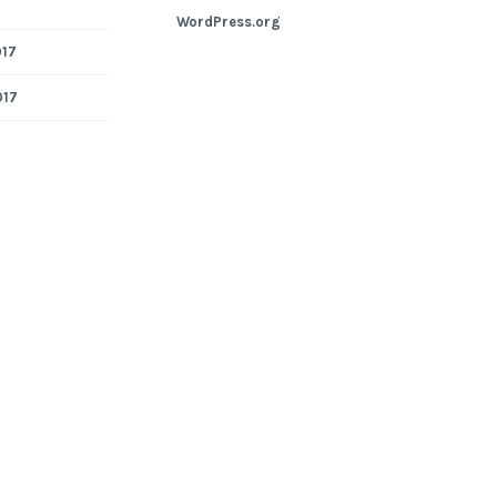
WordPress.org
017
017