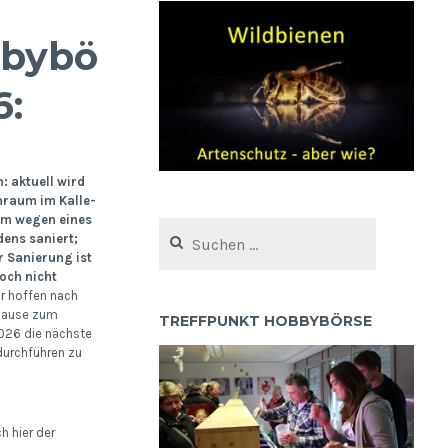
bybörsen
6:
 aktuell wird
nraum im Kalle-
um wegen eines
Suchen
ens saniert;
nach:
r Sanierung ist
ch nicht
r hoffen nach
ause zum
TREFFPUNKT HOBBYBÖRSE
26 die nächste
urchführen zu
h hier der