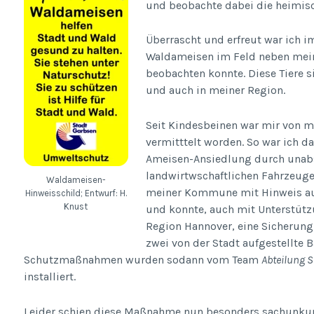
und beobachte dabei die heimisc
Überrascht und erfreut war ich i
Waldameisen im Feld neben mein
beobachten konnte. Diese Tiere 
und auch in meiner Region.
Seit Kindesbeinen war mir von m
vermitttelt worden. So war ich 
Ameisen-Ansiedlung durch unabs
landwirtwschaftlichen Fahrzeugen
Waldameisen-
meiner Kommune mit Hinweis auf
Hinweisschild; Entwurf: H.
Knust
und konnte, auch mit Unterstüt
Region Hannover, eine Sicherun
zwei von der Stadt aufgestellte 
Schutzmaßnahmen wurden sodann vom Team
Abteilung 
installiert.
Leider schien diese Maßnahme nun besonders sachunkun