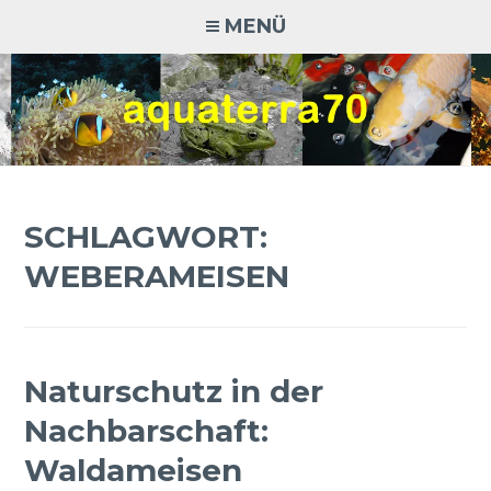
Zum
MENÜ
Inhalt
springen
AQUATERRA70
Aquaristik · Terraristik · Natur- und Artenschutz
SCHLAGWORT:
WEBERAMEISEN
Naturschutz in der
Nachbarschaft:
Waldameisen