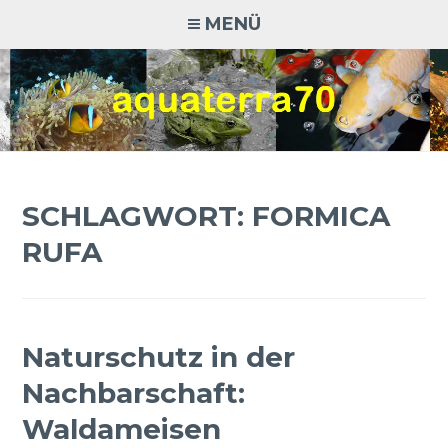
Zum
MENÜ
Inhalt
springen
AQUATERRA70
Aquaristik · Terraristik · Natur- und Artenschutz
SCHLAGWORT:
FORMICA
RUFA
Naturschutz in der
Nachbarschaft:
Waldameisen