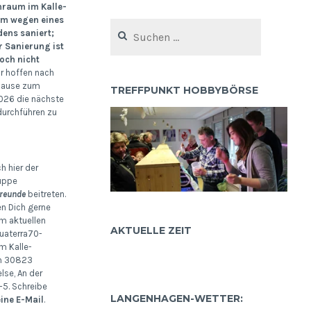
nraum im Kalle-
um wegen eines
Suchen
ens saniert;
nach:
r Sanierung ist
ch nicht
r hoffen nach
ause zum
TREFFPUNKT HOBBYBÖRSE
26 die nächste
urchführen zu
h hier der
uppe
reunde
beitreten.
en Dich gerne
m aktuellen
AKTUELLE ZEIT
uaterra70-
m Kalle-
m 30823
se, An der
5. Schreibe
LANGENHAGEN-WETTER:
eine E-Mail
.