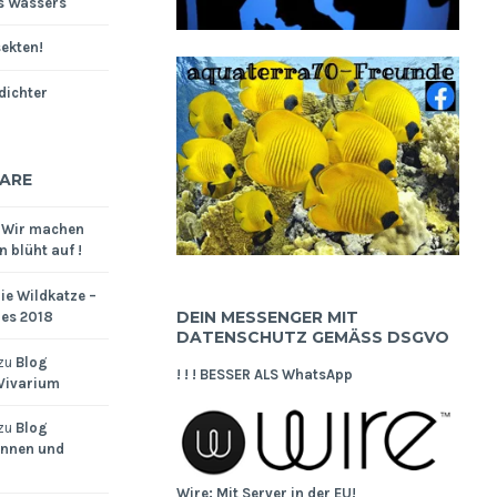
s Wassers
sekten!
dichter
ARE
u
Wir machen
 blüht auf !
ie Wildkatze –
DEIN MESSENGER MIT
res 2018
DATENSCHUTZ GEMÄSS DSGVO
zu
Blog
! ! ! BESSER ALS WhatsApp
 Vivarium
zu
Blog
innen und
Wire: Mit Server in der EU!