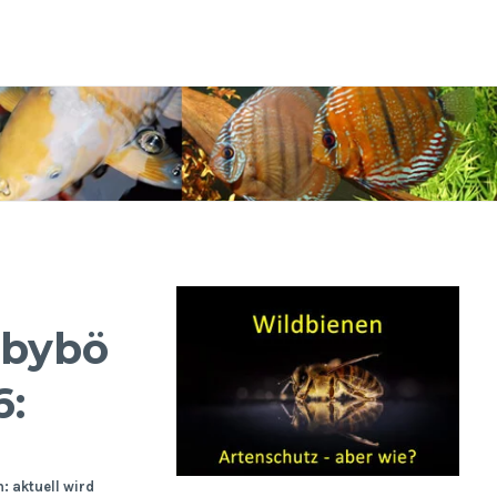
bybörsen
6:
 aktuell wird