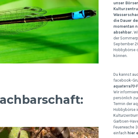
unser Börse
Kulturzentr
Wasserschad
die Dauer de
momentan no
absehbar.
Wi
der Sommerp
September 20
Hobbybörse d
können.
Du kannst auc
facebook-Gr
aquaterra70-F
Wir informier
Nachbarschaft:
persönlich zu
Termin der aq
Hobbybörse i
Kulturzentru
Garbsen-Havel
Feuerwache 3-
einfach
hier 