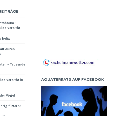
BEITRÄGE
htsbaum –
Biodiversität
a helix
falt durch
n
rten – Tausende
AQUATERRA70 AUF FACEBOOK
iodiversität in
der Vögel
hrig füttern!