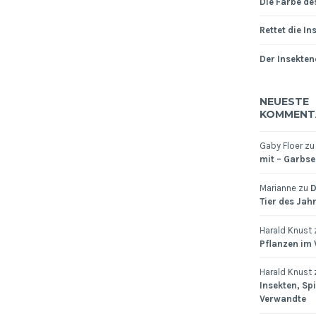
Die Farbe de
Rettet die In
Der Insekten
NEUESTE
KOMMENT
Gaby Floer
z
mit – Garbsen
Marianne
zu
D
Tier des Jah
Harald Knust
Pflanzen im
Harald Knust
Insekten, Sp
Verwandte