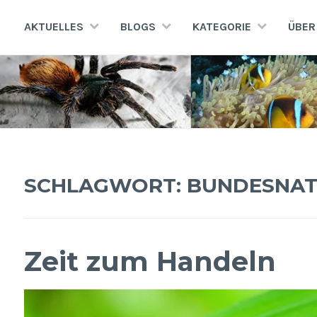
Zum
Inhalt
AKTUELLES
BLOGS
KATEGORIE
ÜBER
springen
AQUATERRA70
Aquaristik · Terraristik · Natur- und Artenschutz
SCHLAGWORT:
BUNDESNAT
Zeit zum Handeln