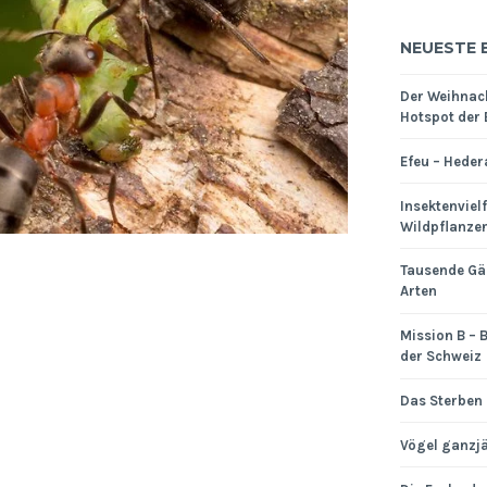
NEUESTE 
Der Weihnac
Hotspot der 
Efeu – Heder
Insektenviel
Wildpflanze
Tausende Gä
Arten
Mission B – B
der Schweiz
Das Sterben 
Vögel ganzjä