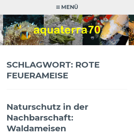
Zum
MENÜ
Inhalt
springen
AQUATERRA70
Aquaristik · Terraristik · Natur- und Artenschutz
SCHLAGWORT:
ROTE
FEUERAMEISE
Naturschutz in der
Nachbarschaft:
Waldameisen