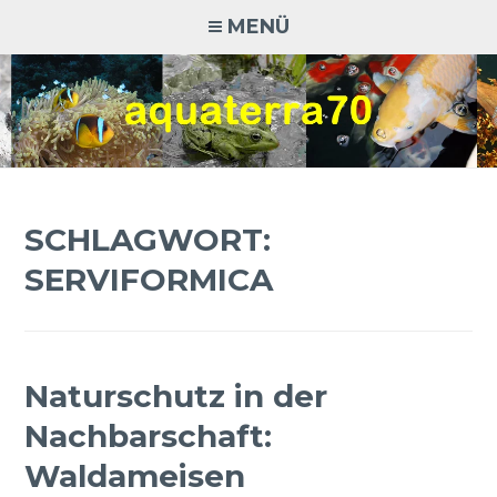
Zum
MENÜ
Inhalt
springen
AQUATERRA70
Aquaristik · Terraristik · Natur- und Artenschutz
SCHLAGWORT:
SERVIFORMICA
Naturschutz in der
Nachbarschaft:
Waldameisen