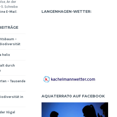
se, An der
5. Schreibe
LANGENHAGEN-WETTER:
eine E-Mail
.
BEITRÄGE
htsbaum –
Biodiversität
a helix
falt durch
n
rten – Tausende
AQUATERRA70 AUF FACEBOOK
iodiversität in
der Vögel