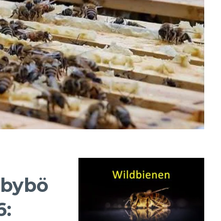
bybörsen
6: