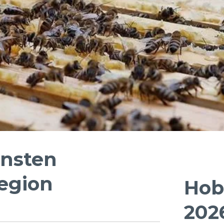
insten
Region
Hob
202