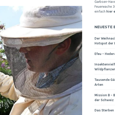
Garbsen-Havel
Feuerwache 3-
einfach
hier 
NEUESTE 
Der Weihnac
Hotspot der 
Efeu – Heder
Insektenviel
Wildpflanze
Tausende Gä
Arten
Mission B – B
der Schweiz
Das Sterben 