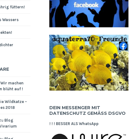
hrig füttern!
s Wassers
sekten!
dichter
ARE
u
Wir machen
 blüht auf !
ie Wildkatze –
DEIN MESSENGER MIT
res 2018
DATENSCHUTZ GEMÄSS DSGVO
zu
Blog
! ! ! BESSER ALS WhatsApp
 Vivarium
zu
Blog