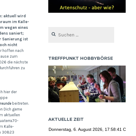
 aktuell wird
nraum im Kalle-
um wegen eines
Suchen
ens saniert;
nach:
r Sanierung ist
ch nicht
r hoffen nach
ause zum
TREFFPUNKT HOBBYBÖRSE
26 die nächste
urchführen zu
h hier der
uppe
reunde
beitreten.
en Dich gerne
m aktuellen
AKTUELLE ZEIT
uaterra70-
m Kalle-
m 30823