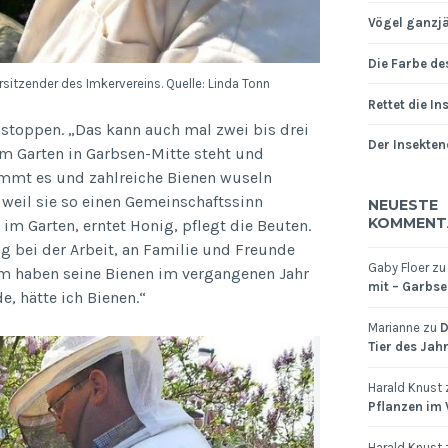
Vögel ganzjä
Die Farbe de
orsitzender des Imkervereins. Quelle: Linda Tonn
Rettet die In
 stoppen. „Das kann auch mal zwei bis drei
Der Insekten
em Garten in Garbsen-Mitte steht und
ummt es und zahlreiche Bienen wuseln
, weil sie so einen Gemeinschaftssinn
NEUESTE
KOMMENT
 im Garten, erntet Honig, pflegt die Beuten.
g bei der Arbeit, an Familie und Freunde
Gaby Floer
z
mm haben seine Bienen im vergangenen Jahr
mit – Garbsen
, hätte ich Bienen.“
Marianne
zu
D
Tier des Jah
Harald Knust
Pflanzen im
Harald Knust