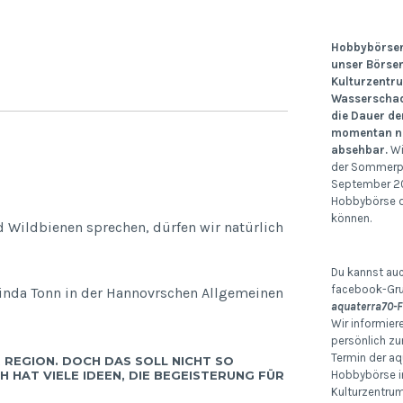
Hobbybörsen:
unser Börse
Kulturzentr
Wasserschad
die Dauer de
momentan no
absehbar.
Wi
der Sommerp
September 20
Hobbybörse d
können.
d Wildbienen sprechen, dürfen wir natürlich
Du kannst auc
facebook-Gr
 Linda Tonn in der Hannovrschen Allgemeinen
aquaterra70-F
Wir informier
persönlich zu
Termin der aq
 REGION. DOCH DAS SOLL NICHT SO
H HAT VIELE IDEEN, DIE BEGEISTERUNG FÜR
Hobbybörse i
Kulturzentru