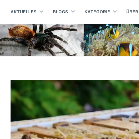
Zum
Inhalt
AKTUELLES
BLOGS
KATEGORIE
ÜBER
springen
AQUATERRA70
Aquaristik · Terraristik · Natur- und Artenschutz